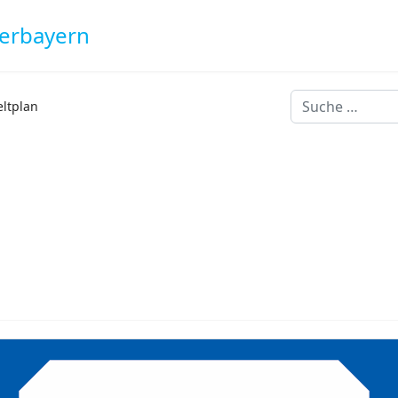
derbayern
Suchen
eltplan