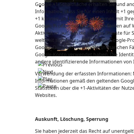
Google +1-Schaltfläche erhalten Sie und an
Information, dass Sie für einen Inhalt +1 g
+1 können als Hinweise zusammen mit Ihre
Google-Profil, oder an anderen Stellen auf
Aktivitäten auf, um die Google-Dienste für
weltweit sichtbares, öffentliches Google-P
Google-Diensten verwendet. In manchen Fäl
Google-Konto verwendet haben. Die Identitä
andere identifizierende Informationen von 
Verwendung der erfassten Informationen: 
Informationen gemäß den geltenden Googl
Statistiken über die +1-Aktivitäten der Nut
Websites.
Auskunft, Löschung, Sperrung
Sie haben jederzeit das Recht auf unentge