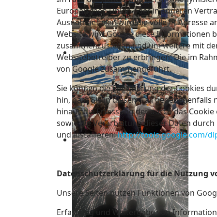
Europäischen Union oder in anderen Vertr
Ausnahmefällen wird die volle IP-Adresse a
Website wird Google diese Informationen b
zusammenzustellen und um weitere mit de
Websitebetreiber zu erbringen. Die im Rah
von Google zusammengeführt.
Sie können die Speicherung der Cookies dur
hin, dass Sie in diesem Fall gegebenenfall
hinaus die Erfassung der durch das Cookie 
sowie die Verarbeitung dieser Daten durch
und installieren:
http://tools.google.com/d
Datenschutzerklärung für die Nutzung v
Unsere Seiten nutzen Funktionen von Googl
Erfassung und Weitergabe von Informationen