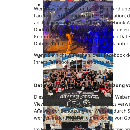
Wenn Sie unsere Seiten besuchen, wird übe
Facebook erhält dadurch die Information, d
anklicken während Sie in Ihrem Facebook-Ac
Dadurch kann Facebook den Besuch unserer 
Kenntnis vom Inhalt der übermittelten Date
Datenschutzerklärung von Facebook unter
Wenn Sie nicht wünschen, dass Facebook de
Ihrem Facebook-Benutzerkonto aus.
Datenschutzerklärung für die Nutzung v
Diese Website nutzt Funktionen des Webana
View, CA 94043, USA. Google Analytics verw
Analyse der Benutzung der Website durch S
werden in der Regel an einen Server von G
Im Falle der Aktivierung der IP-Anonymisie