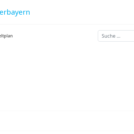
derbayern
Suchen
eltplan