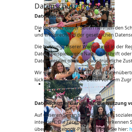
Datenschutzerklärung
Datenschutz
Die Betreiber dieser Seiten nehmen den Sc
und entsprechend der gesetzlichen Datensc
Die Nutzung unserer Webseite ist in der 
Daten (beispielsweise Name, Anschrift oder 
Daten werden ohne Ihre ausdrückliche Zus
Wir weisen darauf hin, dass die Datenübert
lückenloser Schutz der Daten vor dem Zugrif
Datenschutzerklärung für die Nutzung vo
Auf unseren Seiten sind Plugins des sozial
integriert. Die Facebook-Plugins erkennen 
über die Facebook-Plugins finden Sie hier:
h